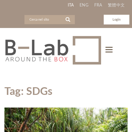
ITA
ENG
FRA
繁體中文
Login
Tag:
SDGs