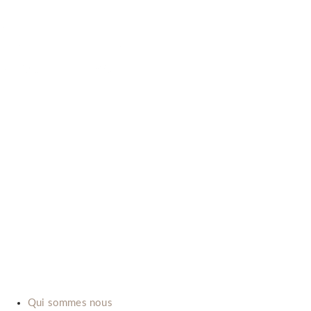
B-LAB (ITALIA) SRL
P.Iva: IT02492660069
Via dell’Automobile, 10/12 (Zona D3)
15121 Alessandria (Italy)
E-mail:
info@b-lab.co
Qui sommes nous