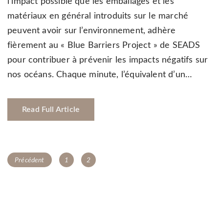
l’impact possible que les emballages et les
matériaux en général introduits sur le marché
peuvent avoir sur l’environnement, adhère
fièrement au « Blue Barriers Project » de SEADS
pour contribuer à prévenir les impacts négatifs sur
nos océans. Chaque minute, l’équivalent d’un…
Read Full Article
Navigation
Page
Page
Précédent
1
2
des
articles