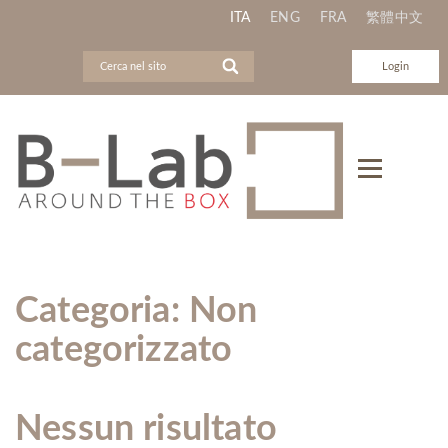
ITA
ENG
FRA
繁體中文
Login
Categoria:
Non
categorizzato
Nessun risultato