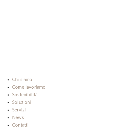
B-LAB (ITALIA) SRL
P.Iva: IT02492660069
Via dell’Automobile, 10/12 (Zona D3)
15121 Alessandria (Italy)
E-mail:
info@b-lab.co
Chi siamo
Come lavoriamo
Sostenibilità
Soluzioni
Servizi
News
Contatti