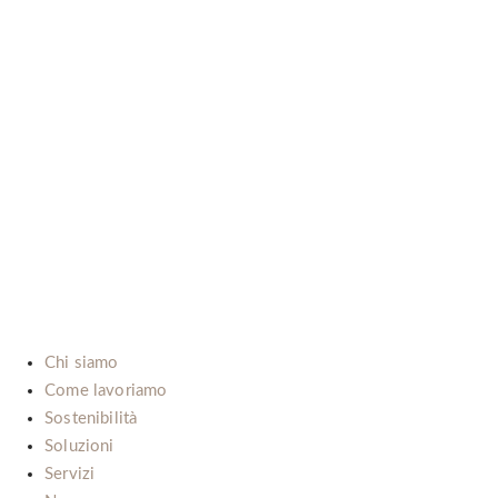
B-LAB (ITALIA) SRL
P.Iva: IT02492660069
Via dell’Automobile, 10/12 (Zona D3)
15121 Alessandria (Italy)
E-mail:
info@b-lab.co
Chi siamo
Come lavoriamo
Sostenibilità
Soluzioni
Servizi