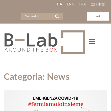
ITA
ENG
FRA
繁體中文
Login
Categoria:
News