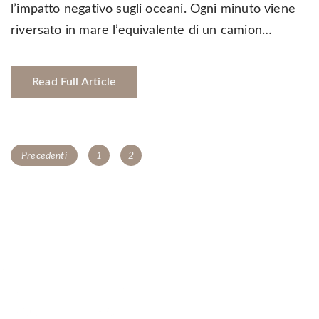
l’impatto negativo sugli oceani. Ogni minuto viene
riversato in mare l’equivalente di un camion…
Read Full Article
Navigazione
Page
Page
Precedenti
1
2
articoli