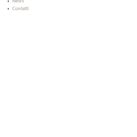
News
Contatti
Il nostro impegno