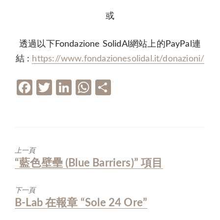
或
透過以下Fondazione SolidAl網站上的PayPal連
結 :
https://www.fondazionesolidal.it/donazioni/
F
T
Li
W
分
ac
w
n
h
享
e
itt
k
at
b
er
e
s
o
dI
A
上一頁
Previous
“藍色壁壘 (Blue Barriers)” 項目
o
n
p
post:
k
p
下一頁
Next
B-Lab 在報章 “Sole 24 Ore”
post: